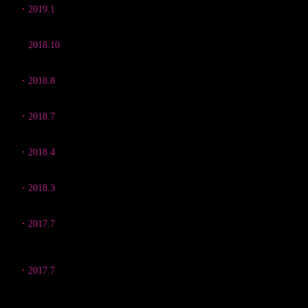
・2019.1
半田菜摘 作品展 －いのち煌めく野生動物の世界－ ソニ
・
2018.10
〜野生を覗くと〜 A glimpse the wild. 富士フォトサロ
・2018.8
The Five Senses Photography Exhibition. 富士フ
・2018.7
半田菜摘 写真展
TIMBER YARD studio 《千葉市、千葉
・2018.4
Tokyo Camera Club 2018 Exhibition 渋谷ヒカリエ 《
・2018.3
〜野生を覗くと〜 A glimpse the wild 富士フォトギャ
・2017.7
Big Picture Nature World Photography 2017 Exhibition
カリフォルニア アカデミー オブ サイエンス《サンフラン
・2017.7
Field of Kamuy ー神々の地ー 知床グランドホテル 