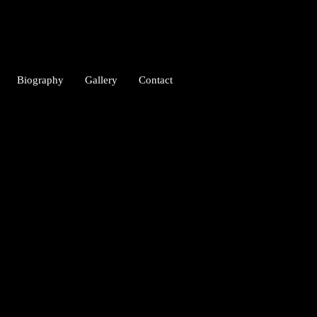
Biography
Gallery
Contact
して病棟勤務する傍ら、夜勤明けや休
NSや写真展で発表するほか、フジ
雑誌、企業広告、カレンダーなど
仕草や表情、生命の営みが伝わる