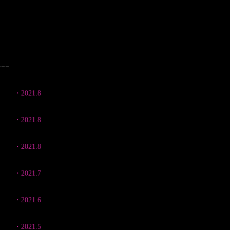
--
・2021.8
イオンモール旭川西店
《旭川市、北海道》
・2021.8
イオンモール札幌平岡店
《札幌市、北海道》
​・2021.8
半田菜摘 写真展【Pirka】
ニコンプラザ大阪
《大阪市
​・2021.7
半田菜摘 写真展【Pirka】
ニコンプラザ東京 The GALL
​・2021.6
半田菜摘 写真展
塩尻市立図書館
《塩尻市、長野》
​・2021.5