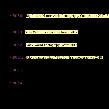
・2017.6
Big Picture Nature world Photography Competition 2017
"Terrestrial Wildlife Category" Finalist
"陸上生物部門"ファイナリスト(Best6)
・2017.3
Sony World Photography Award 2017
(England) "National A
"国別部門"(日本）2位
・2017.2
Sony World Photograpy Award 2017
(England) "Wildlife ca
"野生動物部門" ショートリスト(Best9)
・2016.12
Tokyo Camera Club "The 10 viral photographers 2016"
東京カメラ部 2016年10選
・2016.11
64th Nikkor photo contest Nature category/Juntokusen U-3
第64回 ニッコールフォトコンテスト ネイチャー部門
・2016.8
Nature's Best Photography Asia
"Web conpetition" Winner
瞬間を狙えフォトコンテスト / 特選