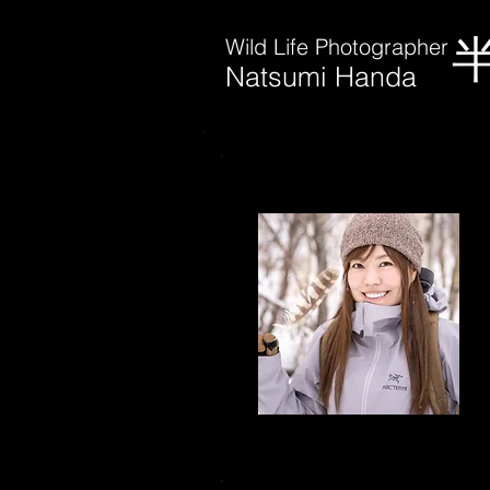
Wild Life Photographer
Natsumi Handa
---Profile---