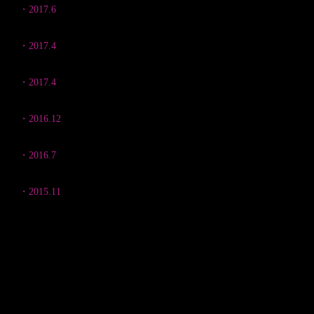
・2017.6
Field of Kamuy ー神々の地ー 平間画廊 《旭川市、北
・2017.4
Tokyo Camera Club 2017 Exhibition
渋谷ヒカリエ 《渋
・2017.4
Sony World Photography 2017 Exhibition サ
・2016.12
〜北海道という楽園〜 森の間カフェ《東神楽町、北海
・2016.7
〜野生を覗くと〜 カフェ ロースターコースター《東川
・​2015.11
〜北に生きる野生動物たち〜 モンベル大雪ひがしかわ店