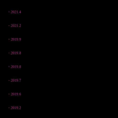
イオンモール札幌発寒店
《札幌市、北海道》
​・2021.4
イオンモール札幌苗穂店
《札幌市、北海道》
・2021.2
【Pirka】発売記念写真展 ジュンク堂書店 《旭川市、北
・2019.9
Nikon フォト・プロムナード ニコンプラザ名古屋 《名
・2019.8
半田菜摘 写真展 －野生を覗くと... モンベル大雪ひが
・2019.8
Nikon フォト・プロムナード ニコンプラザ銀座 《銀座
・2019.7
Tokyo Camera Club 2019 Exhibition. 渋谷ヒカリエ 《
・2019.6
生活を彩る、アートを飾る 富士フォトギャラリー銀座 
・2019.2
半田菜摘 写真展 －野生を覗くと...－ ギャラリーJIN