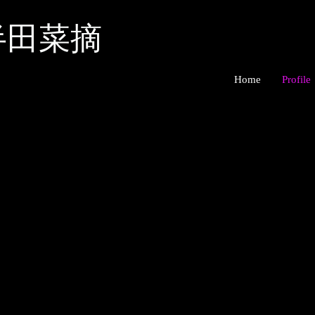
半田菜摘
Home
Profile
1986年北海道旭川市生まれ。2013年より写真を始める。看護師と
日に、公園や森、山に入り北海道に暮らす野生動物を撮影。作品をS
テレビ系列のドキュメンタリー番組【セブンルール】に出演。また、
幅広く作品を提供している。動物たちの美しい毛並みや瞳、愛らしい
作品を目指して撮影に取り組んでいる。